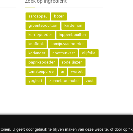
Zoek op ingrediënt
aardappel
boter
groentebouillon
kardemon
kerriepoeder
kippenbouillon
knoflook
komijnzaadpoeder
koriander
nootmuskaat
olijfolie
paprikapoeder
rode linzen
tomatenpuree
ui
wortel
yoghurt
zonnebloemolie
zout
nen. U geeft door gebruik te blijven maken van deze website, of door op “ik