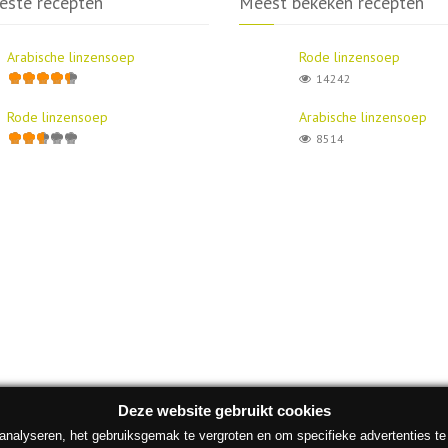
este recepten
Meest bekeken recepten
Arabische linzensoep
Rode linzensoep
14242
Rode linzensoep
Arabische linzensoep
8514
Deze website gebruikt cookies
alyseren, het gebruiksgemak te vergroten en om specifieke advertenties te to