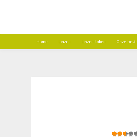
Home
Linzen
Linzen koken
Onze best